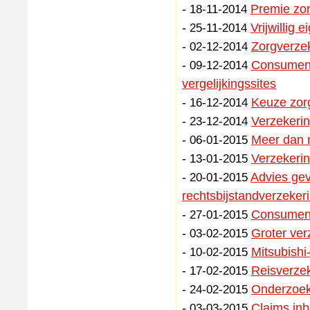
-
Premie zor
18-11-2014
-
Vrijwillig
25-11-2014
-
Zorgverzek
02-12-2014
-
Consument
09-12-2014
vergelijkingssites
-
Keuze zor
16-12-2014
-
Verzekerin
23-12-2014
-
Meer dan m
06-01-2015
-
Verzekerin
13-01-2015
-
Advies ge
20-01-2015
rechtsbijstandverzeker
-
Consument
27-01-2015
-
Groter ver
03-02-2015
-
Mitsubishi
10-02-2015
-
Reisverzek
17-02-2015
-
Onderzoek 
24-02-2015
-
Claims inb
03-03-2015