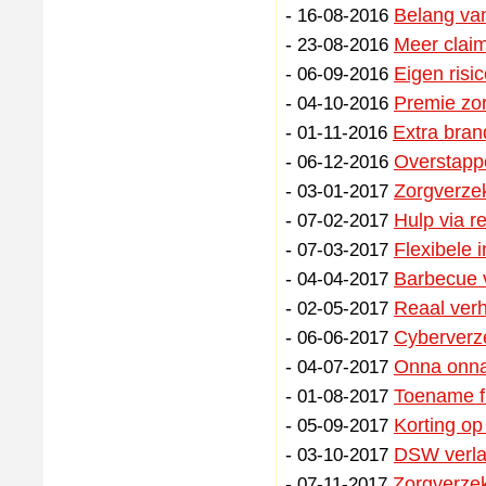
-
Belang van
16-08-2016
-
Meer claim
23-08-2016
-
Eigen risic
06-09-2016
-
Premie zo
04-10-2016
-
Extra bran
01-11-2016
-
Overstapp
06-12-2016
-
Zorgverzek
03-01-2017
-
Hulp via r
07-02-2017
-
Flexibele 
07-03-2017
-
Barbecue v
04-04-2017
-
Reaal verh
02-05-2017
-
Cyberverz
06-06-2017
-
Onna onna
04-07-2017
-
Toename f
01-08-2017
-
Korting op
05-09-2017
-
DSW verlaa
03-10-2017
-
Zorgverze
07-11-2017