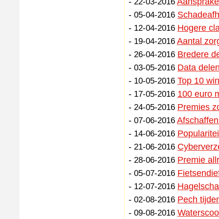
-
Aansprakel
22-03-2016
-
Schadeafh
05-04-2016
-
Hogere cl
12-04-2016
-
Aantal zor
19-04-2016
-
Bredere de
26-04-2016
-
Data delen
03-05-2016
-
Top 10 win
10-05-2016
-
100 euro m
17-05-2016
-
Premies zo
24-05-2016
-
Afschaffen
07-06-2016
-
Popularite
14-06-2016
-
Cyberverze
21-06-2016
-
Premie all
28-06-2016
-
Fietsendief
05-07-2016
-
Hagelscha
12-07-2016
-
Pech tijde
02-08-2016
-
Waterscoot
09-08-2016