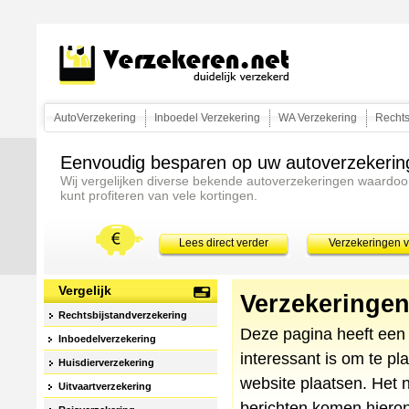
AutoVerzekering
Inboedel Verzekering
WA Verzekering
Rechts
Eenvoudig besparen op uw autoverzekerin
Wij vergelijken diverse bekende autoverzekeringen waardoo
kunt profiteren van vele kortingen.
Lees direct verder
Verzekeringen v
Vergelijk
Verzekeringen
Rechtsbijstandverzekering
Deze pagina heeft een 
Inboedelverzekering
interessant is om te pl
Huisdierverzekering
website plaatsen. Het n
Uitvaartverzekering
berichten komen hieron