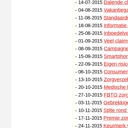
-
Dalende cl
14-07-2015
-
Vakantiega
04-08-2015
-
Standaardd
11-08-2015
-
Informatie
18-08-2015
-
Inboedelv
25-08-2015
-
Veel claim
01-09-2015
-
Campagne v
08-09-2015
-
Smartphon
15-09-2015
-
Eigen risi
22-09-2015
-
Consumente
06-10-2015
-
Zorgverzek
13-10-2015
-
Medische k
20-10-2015
-
FBTO zorgv
27-10-2015
-
Gebrekkige
03-11-2015
-
Stilte ron
10-11-2015
-
Premie zor
17-11-2015
-
Keurmerk v
24-11-2015