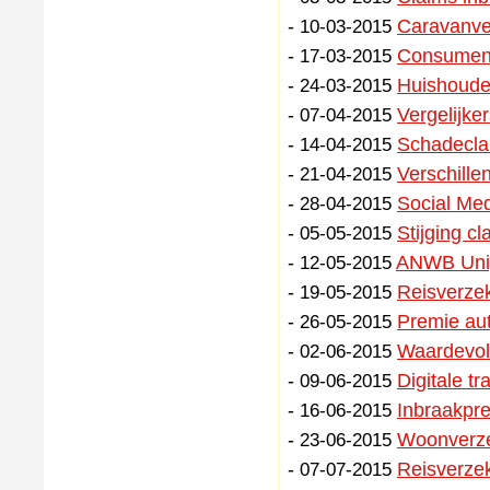
-
Caravanver
10-03-2015
-
Consument 
17-03-2015
-
Huishoude
24-03-2015
-
Vergelijke
07-04-2015
-
Schadeclai
14-04-2015
-
Verschille
21-04-2015
-
Social Me
28-04-2015
-
Stijging c
05-05-2015
-
ANWB Uniga
12-05-2015
-
Reisverzek
19-05-2015
-
Premie aut
26-05-2015
-
Waardevoll
02-06-2015
-
Digitale t
09-06-2015
-
Inbraakpre
16-06-2015
-
Woonverze
23-06-2015
-
Reisverzek
07-07-2015