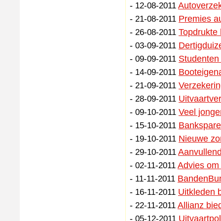
-
Autoverzek
12-08-2011
-
Premies au
21-08-2011
-
Topdrukte 
26-08-2011
-
Dertigduiz
03-09-2011
-
Studenten 
09-09-2011
-
Booteigena
14-09-2011
-
Verzekerin
21-09-2011
-
Uitvaartve
28-09-2011
-
Veel jonge
09-10-2011
-
Banksparen
15-10-2011
-
Nieuwe zor
19-10-2011
-
Aanvullend
29-10-2011
-
Advies om 
02-11-2011
-
BandenBund
11-11-2011
-
Uitkleden 
16-11-2011
-
Allianz bie
22-11-2011
-
Uitvaartpo
05-12-2011