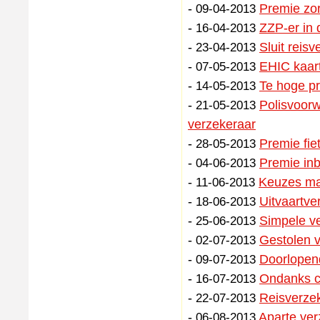
-
Premie zor
09-04-2013
-
ZZP-er in 
16-04-2013
-
Sluit reis
23-04-2013
-
EHIC kaart
07-05-2013
-
Te hoge pr
14-05-2013
-
Polisvoorw
21-05-2013
verzekeraar
-
Premie fie
28-05-2013
-
Premie inb
04-06-2013
-
Keuzes mak
11-06-2013
-
Uitvaartve
18-06-2013
-
Simpele ve
25-06-2013
-
Gestolen v
02-07-2013
-
Doorlopend
09-07-2013
-
Ondanks cr
16-07-2013
-
Reisverzek
22-07-2013
-
Aparte ver
06-08-2013