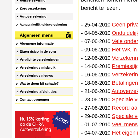
Reisverzekering
bericht te lezen.
Zorgverzekering
Autoverzekering
-
Geen priva
25-04-2010
Aansprakelijkheidsverzekering
-
Onduidelij
04-05-2010
Algemeen menu
-
Vele onder
07-06-2010
Algemene informatie
-
Het WK in 
09-06-2010
Eigen risico in de zorg
-
Verzekerin
12-06-2010
Verplichte verzekeringen
-
Premiestij
14-06-2010
Verzekerings misbruik
-
Verzekerin
16-06-2010
Verzekerings nieuws
-
Betalingen
18-06-2010
Wat te doen bij schade?
-
Autoverzek
21-06-2010
Verzekering afsluit tips
-
Speciale v
23-06-2010
Contact opnemen
-
Record aan
27-06-2010
-
Speciale v
29-06-2010
-
Veel mense
01-07-2010
-
Het eigen 
04-07-2010